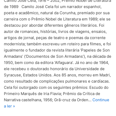
Camilo José Cela, 1916 – 2002, Prêmio Nobel de Literatura
de 1989 Camilo José Cela foi um narrador espanhol,
poeta e acadêmico, natural da Corunha, premiado por sua
carreira com o Prêmio Nobel de Literatura em 1989; ele se
destacou por abordar diferentes gêneros literários. Foi
autor de romances, histórias, livros de viagens, ensaios,
artigos de jornal, peças de teatro e poemas da corrente
modernista; também escreveu um roteiro para filmes, e foi
igualmente o fundador da revista literária ‘Papeles de Son
Armadans’ (‘Documentos de Son Armadans’), na década de
1950, bem como da editora ‘Alfaguara’. Já no ano de 1964,
ele recebeu o doutorado honorário da Universidade de
Syracuse, Estados Unidos. Aos 85 anos, morreu em Madri,
como resultado de complicações pulmonares e cardíacas.
Cela foi outorgado com os seguintes prêmios: Escudo do
Primeiro Marquês de Iria Flavia; Prêmio da Crítica de
Narrativa castelhana, 1956; Grã-cruz da Orden…
Continue
a ler »