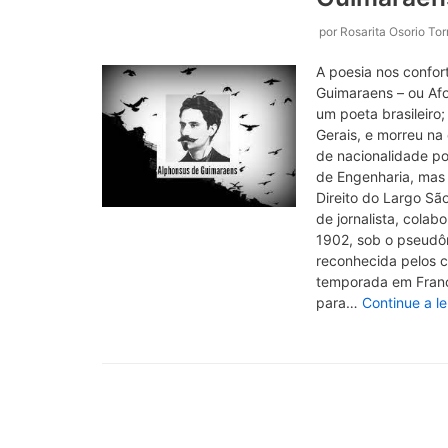
por
Rosarita Osorio To
A poesia nos confo
Guimaraens – ou Afo
um poeta brasileiro
Gerais, e morreu na
de nacionalidade p
de Engenharia, mas 
Direito do Largo Sã
de jornalista, colab
1902, sob o pseudô
reconhecida pelos c
temporada em França,
para…
Continue a le