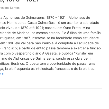
rres dos Santos
rta Alphonsus de Guimaraens, 1870 – 1921 Alphonsus de
nso Henrique da Costa Guimarães – é um escritor e sobretudo
; ele viveu de 1870 até 1921; nasceu em Ouro Preto, Mina
 cidade de Mariana, no mesmo estado. Ele é filho de uma família
ortuguesa; em 1887, inscreve-se na faculdade como estudante
em 1890 ele vai para São Paulo e lá completa a Faculdade de
o Francisco; a partir de então passa também a exercer a função
ora com o vespertino diário A Gazeta, e publica “Kyriale” em
nimo de Alphonsus de Guimaraens, sendo essa obra bem
ríticos literários. O poeta tem a oportunidade de passar uma
 lá ele frequenta os intelectuais franceses e de lá ele traz
r »