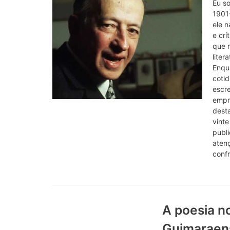
Eu s
1901
ele n
e crí
que 
liter
Enqu
cotid
escr
empr
dest
vinte
publi
atenç
conf
A poesia n
Guimaraens