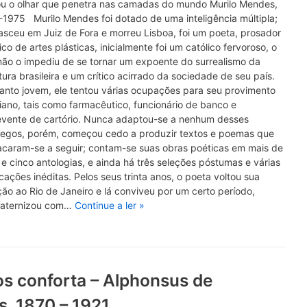
ou o olhar que penetra nas camadas do mundo Murilo Mendes,
-1975 Murilo Mendes foi dotado de uma inteligência múltipla;
asceu em Juiz de Fora e morreu Lisboa, foi um poeta, prosador
tico de artes plásticas, inicialmente foi um católico fervoroso, o
não o impediu de se tornar um expoente do surrealismo da
atura brasileira e um crítico acirrado da sociedade de seu país.
anto jovem, ele tentou várias ocupações para seu provimento
iano, tais como farmacêutico, funcionário de banco e
evente de cartório. Nunca adaptou-se a nenhum desses
egos, porém, começou cedo a produzir textos e poemas que
acaram-se a seguir; contam-se suas obras poéticas em mais de
 e cinco antologias, e ainda há três seleções póstumas e várias
cações inéditas. Pelos seus trinta anos, o poeta voltou sua
ão ao Rio de Janeiro e lá conviveu por um certo período,
raternizou com…
Continue a ler »
os conforta – Alphonsus de
, 1870 – 1921