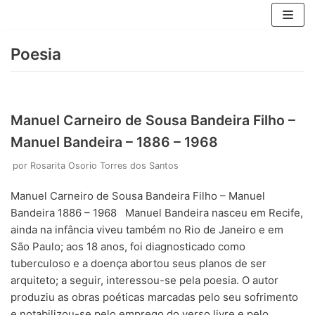
Pular
Poesia
para
o
conteúdo
Manuel Carneiro de Sousa Bandeira Filho –
Manuel Bandeira – 1886 – 1968
por
Rosarita Osorio Torres dos Santos
Manuel Carneiro de Sousa Bandeira Filho – Manuel
Bandeira 1886 – 1968 Manuel Bandeira nasceu em Recife,
ainda na infância viveu também no Rio de Janeiro e em
São Paulo; aos 18 anos, foi diagnosticado como
tuberculoso e a doença abortou seus planos de ser
arquiteto; a seguir, interessou-se pela poesia. O autor
produziu as obras poéticas marcadas pelo seu sofrimento
e notabilizou-se pelo emprego do verso livre e pelo