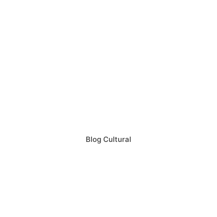
Blog Cultural
Skip to content
Open toolbar
Ferramentas de acessibilidade
Aumentar Fonte
Diminuir Fonte