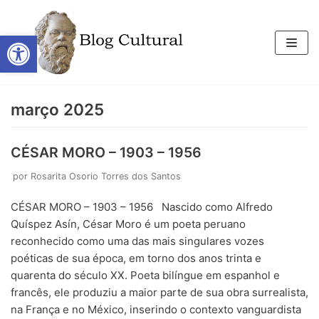
Open toolbar
Pular
para
o
conteúdo
março 2025
CÉSAR MORO – 1903 – 1956
por
Rosarita Osorio Torres dos Santos
CÉSAR MORO – 1903 – 1956 Nascido como Alfredo
Quíspez Asín, César Moro é um poeta peruano
reconhecido como uma das mais singulares vozes
poéticas de sua época, em torno dos anos trinta e
quarenta do século XX. Poeta bilíngue em espanhol e
francês, ele produziu a maior parte de sua obra surrealista,
na França e no México, inserindo o contexto vanguardista