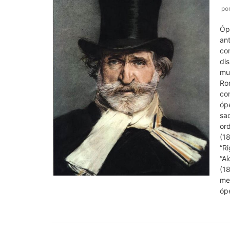
po
Óp
ant
com
di
mus
Ron
co
óp
sa
or
(18
“Ri
“Aí
(18
mel
óp