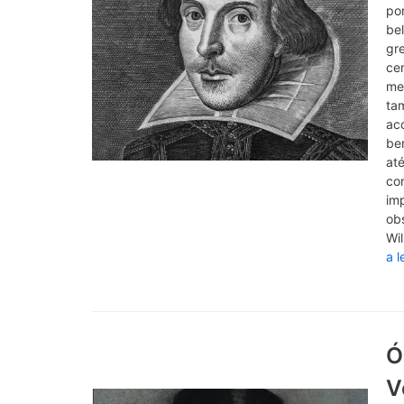
pon
bel
gre
cer
mes
tam
ac
be
até
co
imp
ob
Wi
a l
Ó
V