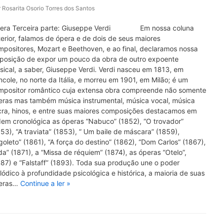
r
Rosarita Osorio Torres dos Santos
era Terceira parte: Giuseppe Verdi Em nossa coluna
erior, falamos de ópera e de dois de seus maiores
positores, Mozart e Beethoven, e ao final, declaramos nossa
sposição de expor um pouco da obra de outro expoente
ical, a saber, Giuseppe Verdi. Verdi nasceu em 1813, em
cole, no norte da Itália, e morreu em 1901, em Milão; é um
mpositor romântico cuja extensa obra compreende não somente
eras mas também música instrumental, música vocal, música
cra, hinos, e entre suas maiores composições destacamos em
dem cronológica as óperas “Nabuco” (1852), “O trovador”
53), “A traviata” (1853), “ Um baile de máscara” (1859),
goleto” (1861), “A força do destino” (1862), “Dom Carlos” (1867),
da” (1871), a “Missa de réquiem” (1874), as óperas “Otelo”,
87) e “Falstaff” (1893). Toda sua produção une o poder
ódico à profundidade psicológica e histórica, a maioria de suas
eras…
Continue a ler »