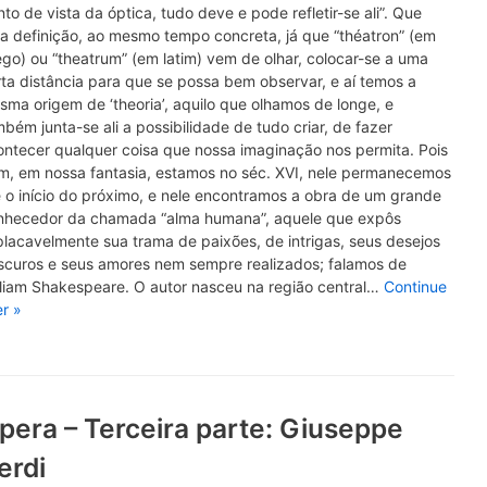
to de vista da óptica, tudo deve e pode refletir-se ali”. Que
a definição, ao mesmo tempo concreta, já que “théatron” (em
go) ou “theatrum” (em latim) vem de olhar, colocar-se a uma
ta distância para que se possa bem observar, e aí temos a
ma origem de ‘theoria’, aquilo que olhamos de longe, e
bém junta-se ali a possibilidade de tudo criar, de fazer
ontecer qualquer coisa que nossa imaginação nos permita. Pois
m, em nossa fantasia, estamos no séc. XVI, nele permanecemos
 o início do próximo, e nele encontramos a obra de um grande
nhecedor da chamada “alma humana”, aquele que expôs
lacavelmente sua trama de paixões, de intrigas, seus desejos
scuros e seus amores nem sempre realizados; falamos de
lliam Shakespeare. O autor nasceu na região central…
Continue
er »
pera – Terceira parte: Giuseppe
erdi